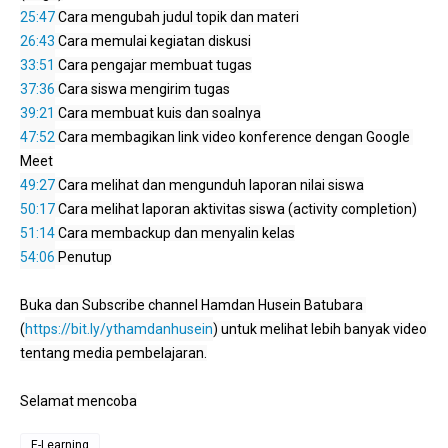
25:47
26:43
33:51
37:36
39:21
47:52
 Cara membagikan link video konference dengan Google 
49:27
50:17
51:14
54:06
 Penutup

Buka dan Subscribe channel Hamdan Husein Batubara 
(
https://bit.ly/ythamdanhusein
) untuk melihat lebih banyak video 
tentang media pembelajaran.

Selamat mencoba
E-Learning