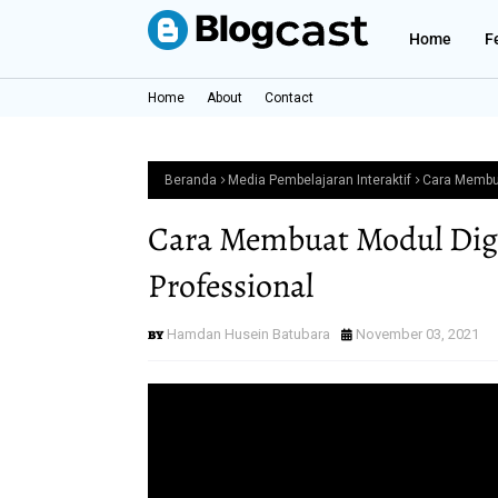
Home
F
Home
About
Contact
Beranda
Media Pembelajaran Interaktif
Cara Membuat
Cara Membuat Modul Digit
Professional
Hamdan Husein Batubara
November 03, 2021